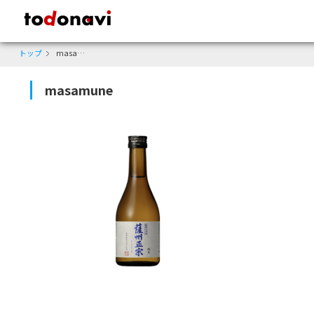
todonavi - 鹿児島のクーポンサイト、様々なジャンルのクーポンが見
トップ
masamune
masamune