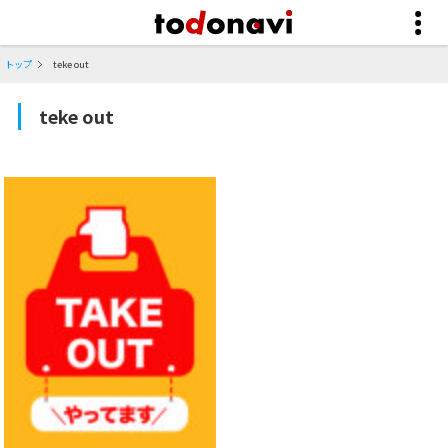
トップ
teke out
teke out