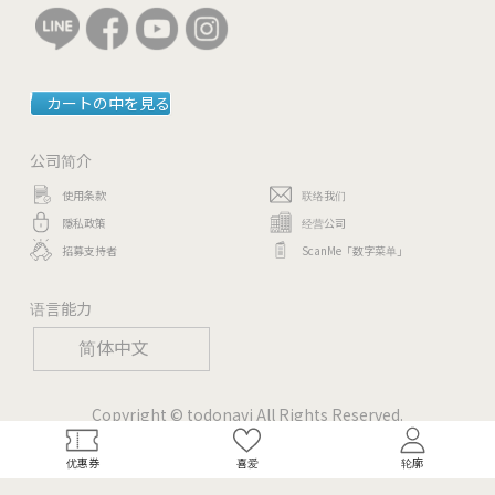
カートの中を見る
公司简介
使用条款
联络我们
隱私政策
经营公司
招募支持者
ScanMe「数字菜单」
语言能力
简体中文
Copyright © todonavi All Rights Reserved.
优惠券
喜爱
轮廓