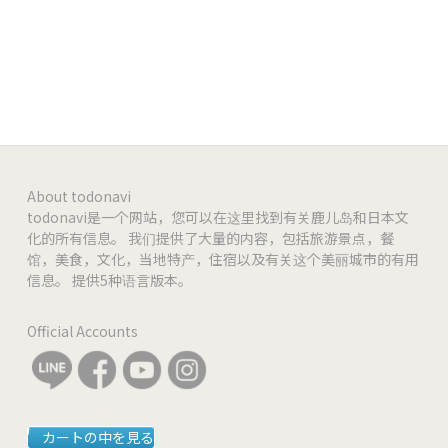
-
-
-
-
About todonavi
todonavi是一个网站，您可以在这里找到有关鹿儿岛和日本文
化的所有信息。 我们提供了大量的内容，包括旅游景点，餐
馆，美食，文化，当地特产，住宿以及有关这个美丽城市的有用
信息。 提供5种语言版本。
Official Accounts
カートの中を見る