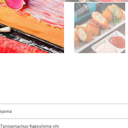
niyama
 Taniyamachuo Kagoshima-shi