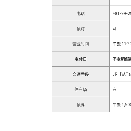
电话
+81-99-2
预订
可
营业时间
午餐 11:30
定休日
不定期假
交通手段
JR【从T
停车场
有
预算
午餐 1,5
主页
https://s