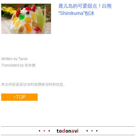
鹿儿岛的可爱甜点！白熊
“Shirokuma”刨冰
Written by Tanie
Translated by 张木燃
本文内容是采访当时或撰稿当时的信息。
↑TOP
・
・
・
to
d
on
a
v
i
・
・
・