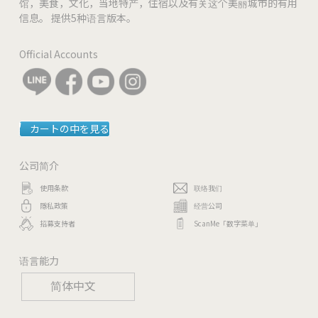
馆，美食，文化，当地特产，住宿以及有关这个美丽城市的有用
信息。 提供5种语言版本。
Official Accounts
カートの中を見る
公司简介
使用条款
联络我们
隱私政策
经营公司
招募支持者
ScanMe「数字菜单」
语言能力
简体中文