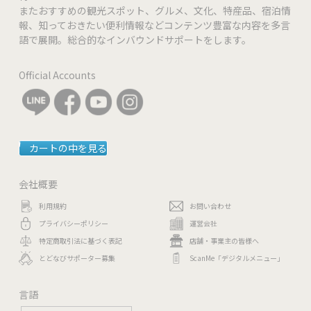
またおすすめの観光スポット、グルメ、文化、特産品、宿泊情
報、知っておきたい便利情報などコンテンツ豊富な内容を多言
なし
個室
語で展開。総合的なインバウンドサポートをします。
可(10名様～)
貸切
Official Accounts
無料Wi-Fiあり
特記事項
カートの中を見る
会社概要
利用規約
お問い合わせ
プライバシーポリシー
運営会社
特定商取引法に基づく表記
店舗・事業主の皆様へ
とどなびサポーター募集
ScanMe「デジタルメニュー」
言語