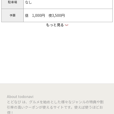
なし
駐車場
昼 1,000円 夜3,500円
予算
もっと見る
《
https://peraichi.com/landing_pages/view/cafeseaf
店舗HP
oodbarvessel0310
https://www.facebook.com/yukino.vessel
facebook
https://www.instagram.com/yukino.vessel
Instagram
VISA | Master Card | JCB | AMEX | UC
クレジット
PayPay | 楽天ペイ | LINE pay | au PAY
QR決済
About todonavi
利用不可
電子マネー
とどなび は、グルメを始めとした様々なジャンルの特典や割
引率の高いクーポンが使えるサイトです。使えば使うほどお
得！
12席
席数