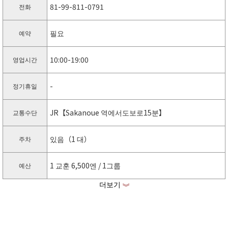
81-99-811-0791
전화
필요
예약
10:00-19:00
영업시간
-
정기휴일
JR【Sakanoue 역에서도보로15분】
교통수단
있음（1 대）
주차
1 교훈 6,500엔 / 1그룹
예산
더보기
《
-