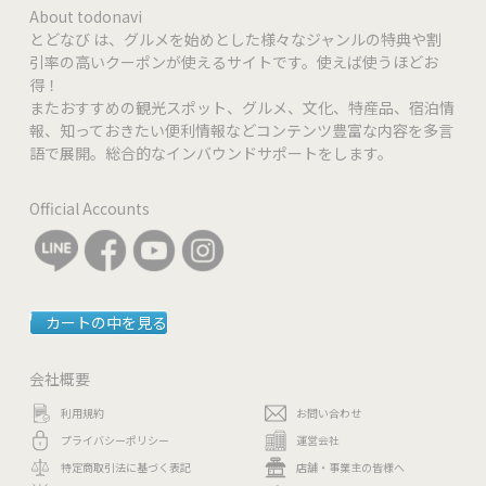
About todonavi
とどなび は、グルメを始めとした様々なジャンルの特典や割
QUICPay | iD | WAON | Suica | PASMO | nanaco |
電子マネー
引率の高いクーポンが使えるサイトです。使えば使うほどお
ICOCA | Apple Pay
得！
またおすすめの観光スポット、グルメ、文化、特産品、宿泊情
報、知っておきたい便利情報などコンテンツ豊富な内容を多言
語で展開。総合的なインバウンドサポートをします。
Official Accounts
カートの中を見る
会社概要
利用規約
お問い合わせ
プライバシーポリシー
運営会社
特定商取引法に基づく表記
店舗・事業主の皆様へ