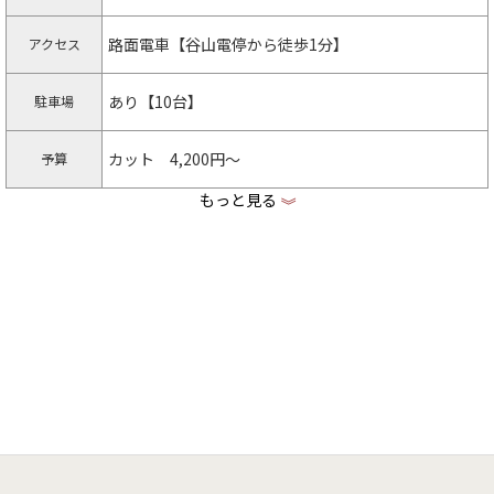
路面電車【谷山電停から徒歩1分】
アクセス
あり【10台】
駐車場
カット 4,200円〜
予算
もっと見る
《
https://hairglanz.jp
店舗HP
https://www.facebook.com/hairglanzjp
facebook
https://www.instagram.com/glanz1212
Instagram
VISA | Master Card | JCB | AMEX | Union Pay(銀聯) |
クレジット
Diners | Discover
QRコード決
PayPay | LINE pay
済