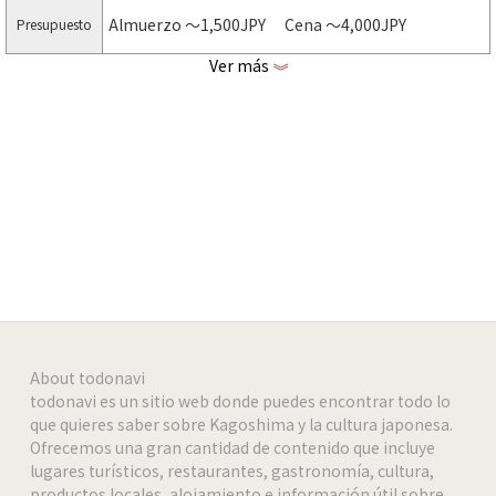
Almuerzo 〜1,500JPY Cena 〜4,000JPY
Presupuesto
Ver más
《
http://www.kurokatutei.net/tenmonkan/tenmonk
Página web
an.html
https://www.facebook.com/kurokatuteikurobe
facebook
Tarjeta de
VISA | Master Card | JCB | AMEX | UC | DC | DINERS
crédito
-
-
About todonavi
todonavi es un sitio web donde puedes encontrar todo lo
-
que quieres saber sobre Kagoshima y la cultura japonesa.
Ofrecemos una gran cantidad de contenido que incluye
-
lugares turísticos, restaurantes, gastronomía, cultura,
productos locales, alojamiento e información útil sobre