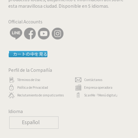
esta maravillosa ciudad. Disponible en 5 idiomas.
-
Official Accounts
-
-
カートの中を見る
-
Perfil de la Compañía
Términos de Uso
Contáctanos
Política de Privacidad
Empresa operadora
Reclutamiento de simpatizantes
ScanMe「Menú digital」
Idioma
Español