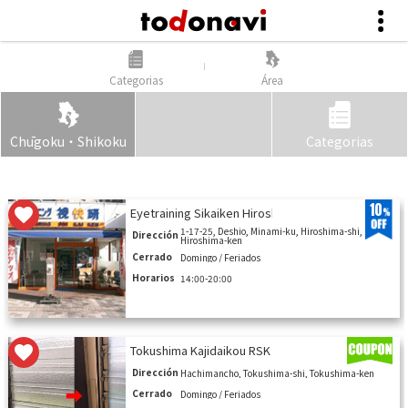
Categorias
Área
Chūgoku・Shikoku
Categorias
10
Eyetraining Sikaiken Hiroshimachuoten
1-17-25, Deshio, Minami-ku, Hiroshima-shi,
Dirección
Hiroshima-ken
Cerrado
Domingo / Feriados
Horarios
14:00-20:00
Tokushima Kajidaikou RSK
Dirección
Hachimancho, Tokushima-shi, Tokushima-ken
Cerrado
Domingo / Feriados