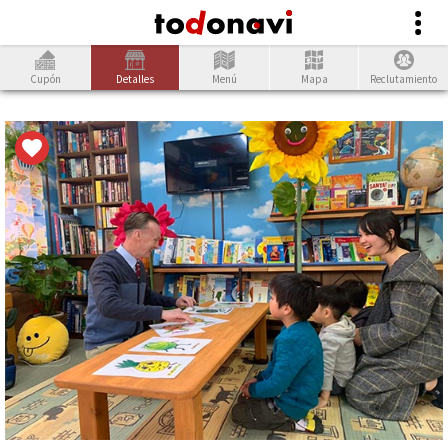
Cupón
Detalles
Menú
Mapa
Reclutamiento