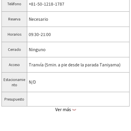
+81-50-1218-1787
Teléfono
Necesario
Reserva
09:30-21:00
Horarios
Ninguno
Cerrado
Tranvía (5min. a pie desde la parada Taniyama)
Acceso
Estacionamie
N/D
nto
Presupuesto
Ver más
《
http://lets-go-english.littlestar.jp/wordpress
Página web
https://www.facebook.com/letsgo.english.555
facebook