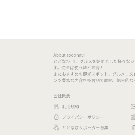
Instagram
https://
クレジット
利用不可
QR決済
PayPay
電子マネー
利用不可
About todonavi
とどなび は、グルメを始めとした様々な
す。使えば使うほどお得！
またおすすめの観光スポット、グルメ、文
ンツ豊富な内容を多言語で展開。総合的な
会社概要
利用規約
プライバシーポリシー
とどなびサポーター募集