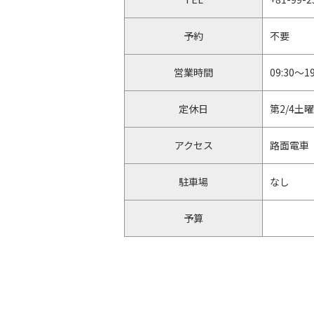
予約
不要
営業時間
09:30〜19
定休日
第2/4土
アクセス
路面電車
駐車場
なし
予算
店舗HP
http://m
facebook
https://