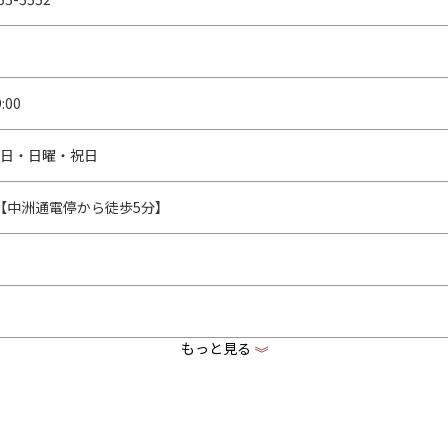
:00
曜日・日曜・祝日
【中洲通電停から徒歩5分】
もっと見る
《
a-king-print.com
www.facebook.com/making.printworks