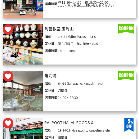
昼 11:30～14:30 夜 18:30～22:00
営業時間
お盆・年末年始はお問い合わせください
陶芸教室 玉陶山
住所
1-5-32 Yojiro, Kagoshima-shi
定休日
第３日曜日・年末年始・お盆
営業時間
10:00~18:00
亀乃湯
住所
64-16 Sanwacho, Kagoshima-shi
定休日
月曜日
営業時間
14:00～22:30
5
RAJPOOT HALAL FOODS & SPICES
住所
1F 84-18 Masagocho, Kagoshima-shi
定休日
日曜日