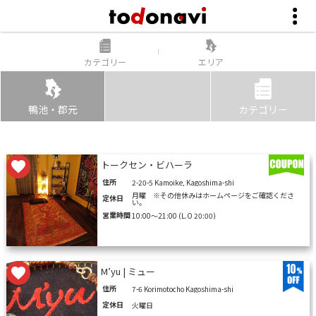
カテゴリー
エリア
鴨池・郡元
カテゴリー
トークセン・ビハーラ
住所
2-20-5 Kamoike, Kagoshima-shi
月曜 ※その他休みはホームページをご確認くださ
定休日
い。
営業時間
10:00〜21:00 (L.O 20:00)
10
M’yu | ミュー
住所
7-6 Korimotocho Kagoshima-shi
定休日
火曜日