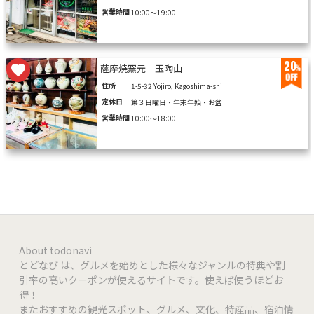
営業時間
10:00〜19:00
20
薩摩焼窯元 玉陶山
住所
1-5-32 Yojiro, Kagoshima-shi
定休日
第３日曜日・年末年始・お盆
営業時間
10:00〜18:00
About todonavi
とどなび は、グルメを始めとした様々なジャンルの特典や割
引率の高いクーポンが使えるサイトです。使えば使うほどお
得！
またおすすめの観光スポット、グルメ、文化、特産品、宿泊情