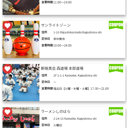
営業時間
11:00〜19:00
サンライトゾーン
住所
1-10 Higashikorimoto Kagoshima-shi
定休日
年中無休
営業時間
10:00〜24:00
新極真会 森道場 本部道場
住所
2F 2-1-1 Kamoike, Kagoshima-shi
定休日
ー
営業時間
稽古日【火曜・木曜・土曜】17:30～21:00
ラーメンしのはら
住所
2-24-15 Kamoike, Kagoshima-shi
定休日
火曜日