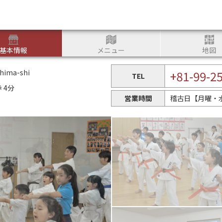
つかる
基本情報
メニュー
地図
shima-shi
+81-99-2
TEL
 4分
営業時間
稽古日【月曜・水曜