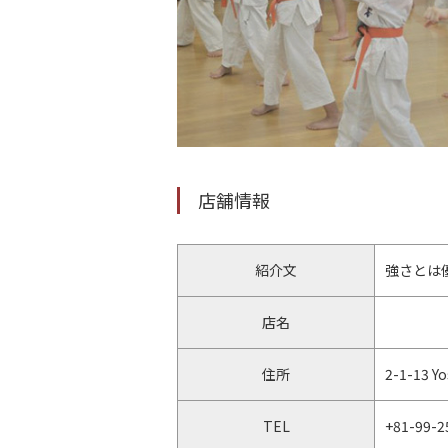
店舗情報
紹介文
強さとは
店名
住所
2-1-13 Y
TEL
+81-99-2