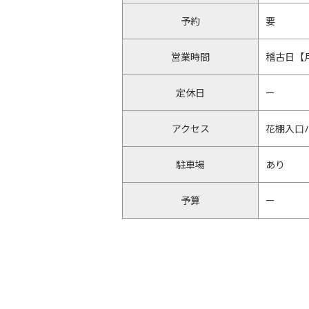
予約
要
営業時間
稽古日【月
定休日
ー
アクセス
花棚入口
駐車場
あり
予算
ー
店舗HP
http://mo
クレジット
ー
QRコード決済
ー