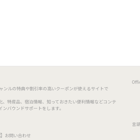
it.do/facebook-nami-taniyamaten
Off
ジャンルの特典や割引率の高いクーポンが使えるサイトで
化、特産品、宿泊情報、知っておきたい便利情報などコンテ
インバウンドサポートをします。
言
お問い合わせ