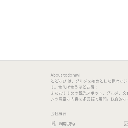
facebook
http://b
クレジット
利用不可
QR決済
PayPay
電子マネー
利用不可
席数
24席
About todonavi
とどなび は、グルメを始めとした様々な
す。使えば使うほどお得！
個室
なし
またおすすめの観光スポット、グルメ、文
ンツ豊富な内容を多言語で展開。総合的な
貸切
利用可
会社概要
利用規約