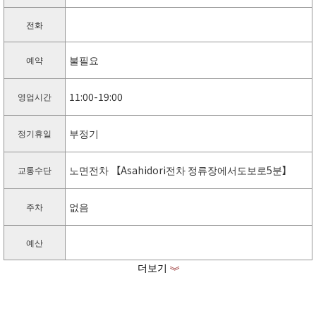
전화
불필요
예약
11:00-19:00
영업시간
부정기
정기휴일
노면전차 【Asahidori전차 정류장에서도보로5분】
교통수단
없음
주차
예산
더보기
《
https://natuecolifemarket.com
홈페이지
https://www.facebook.com/pg/NatuEcoLifeMarket
facebook