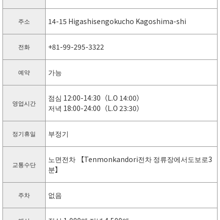
14-15 Higashisengokucho Kagoshima-shi
주소
+81-99-295-3322
전화
가능
예약
점심 12:00-14:30（L.O 14:00）
영업시간
저녁 18:00-24:00（L.O 23:30）
부정기
정기휴일
노면전차 【Tenmonkandori전차 정류장에서도보로3
교통수단
분】
없음
주차