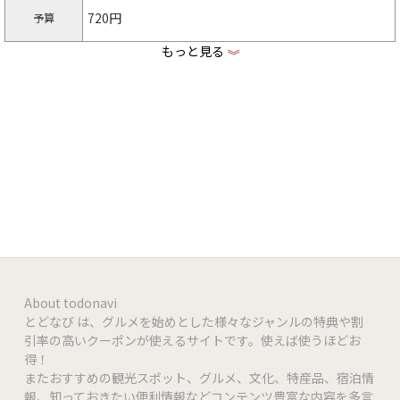
720円
予算
もっと見る
《
利用不可
クレジット
利用不可
QR決済
利用不可
電子マネー
48席
席数
なし
個室
About todonavi
とどなび は、グルメを始めとした様々なジャンルの特典や割
引率の高いクーポンが使えるサイトです。使えば使うほどお
得！
またおすすめの観光スポット、グルメ、文化、特産品、宿泊情
報、知っておきたい便利情報などコンテンツ豊富な内容を多言