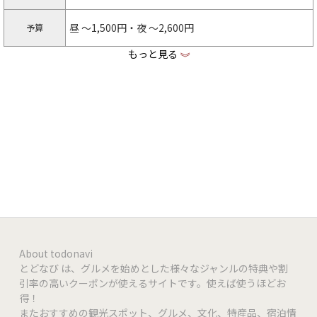
昼 〜1,500円・夜 〜2,600円
予算
もっと見る
《
利用不可
クレジット
QRコード決
AlyPay | PayPay
済
ー
電子マネー
着席36席【4名様掛け9台】
席数
立食40名【各種宴会等】
なし
個室
About todonavi
とどなび は、グルメを始めとした様々なジャンルの特典や割
可【イベント、パーティー等お気軽にご相談くださ
貸切
引率の高いクーポンが使えるサイトです。使えば使うほどお
い】
得！
またおすすめの観光スポット、グルメ、文化、特産品、宿泊情