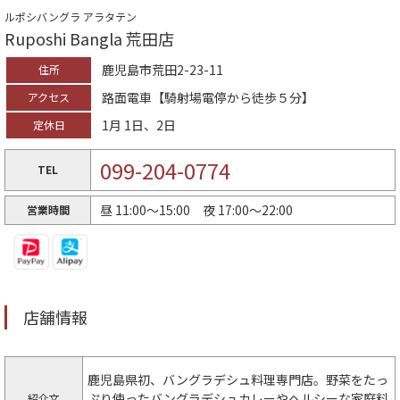
ルポシバングラ アラタテン
Ruposhi Bangla 荒田店
鹿児島市荒田2-23-11
住所
路面電車【騎射場電停から徒歩５分】
アクセス
1月 1日、2日
定休日
099-204-0774
TEL
昼 11:00～15:00 夜 17:00～22:00
営業時間
店舗情報
鹿児島県初、バングラデシュ料理専門店。野菜をたっ
ぷり使ったバングラデシュカレーやヘルシーな家庭料
紹介文