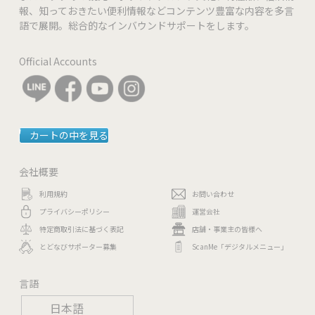
禁煙
禁煙・喫煙
報、知っておきたい便利情報などコンテンツ豊富な内容を多言
語で展開。総合的なインバウンドサポートをします。
有り
無料 Wi-Fi
Official Accounts
https://www.facebook.com/ruposhibangla.jp
Facebook
要相談
特別サービス
カートの中を見る
可
テイクアウト
会社概要
【出前館】にて注文可能
デリバリー
利用規約
お問い合わせ
プライバシーポリシー
運営会社
飲み放題【980円：1人２品以上の注文で注文可】
飲み放題
特定商取引法に基づく表記
店舗・事業主の皆様へ
とどなびサポーター募集
ScanMe「デジタルメニュー」
あり
食べ放題
言語
ベジタリアン
有り
日本語
メニュー