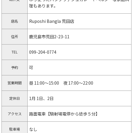
理もあります。
Ruposhi Bangla 荒田店
店名
鹿児島市荒田2-23-11
住所
099-204-0774
TEL
可
予約
昼 11:00～15:00 夜 17:00～22:00
営業時間
1月 1日、2日
定休日
路面電車【騎射場電停から徒歩５分】
アクセス
なし
駐車場