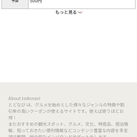
500円
予算
もっと見る
《
https://tsuku2.jp/sakurajima
店舗HP
https://www.facebook.com/fruitsandgelato.sakura
facebook
jima
https://www.instagram.com/fruits_and_gelato_sa
Instagram
kurajima
VISA | Master Card | JCB | AMEX | DC | DISCOVER
クレジット
PayPay | LINE pay | d払い | au PAY | メルペイ
QR決済
About todonavi
とどなび は、グルメを始めとした様々なジャンルの特典や割
QUICPay | iD | 交通系ICカード
電子マネー
引率の高いクーポンが使えるサイトです。使えば使うほどお
得！
またおすすめの観光スポット、グルメ、文化、特産品、宿泊情
7席
席数
報、知っておきたい便利情報などコンテンツ豊富な内容を多言
語で展開。総合的なインバウンドサポートをします。