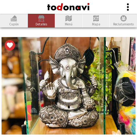
Cupón
Detalles
Menú
Mapa
Reclutamiento