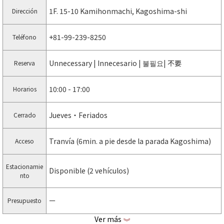
1F. 15-10 Kamihonmachi, Kagoshima-shi
Dirección
+81-99-239-8250
Teléfono
Unnecessary | Innecesario | 불필요| 不要
Reserva
10:00 - 17:00
Horarios
Jueves・Feriados
Cerrado
Tranvía (6min. a pie desde la parada Kagoshima)
Acceso
Estacionamie
Disponible (2 vehículos)
nto
ー
Presupuesto
Ver más
《