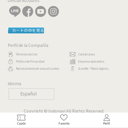
Official Accounts
カートの中を見る
Perfil de la Compañía
Términos de Uso
Contáctanos
Política de Privacidad
Empresa operadora
Reclutamiento de simpatizantes
ScanMe「Menú digital」
Idioma
Español
Copyright © todonavi All Rights Reserved.
Cupón
Favorito
Perfil