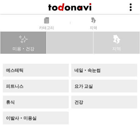
카테고리
지역
미용・건강
지역
에스테틱
네일・속눈썹
피트니스
요가 교실
휴식
건강
이발사・미용실