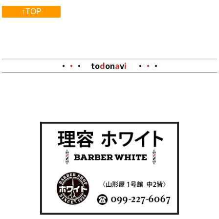
↑TOP
・
・
・
to
d
on
a
v
i
・
・
・