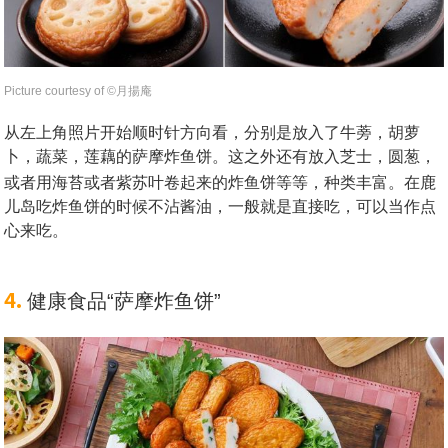
Picture courtesy of ©︎月揚庵
从左上角照片开始顺时针方向看，分别是放入了牛蒡，胡萝
卜，蔬菜，莲藕的萨摩炸鱼饼。这之外还有放入芝士，圆葱，
或者用海苔或者紫苏叶卷起来的炸鱼饼等等，种类丰富。
在鹿
儿岛吃炸鱼饼的时候不沾酱油，一般就是直接吃，可以当作点
心来吃。
4.
健康食品“萨摩炸鱼饼”