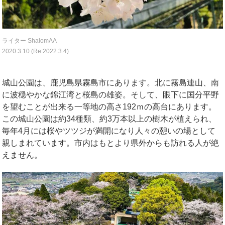
ライター ShalomAA
2020.3.10 (Re:2022.3.4)
城山公園は、鹿児島県霧島市にあります。北に霧島連山、南
に波穏やかな錦江湾と桜島の雄姿。そして、眼下に国分平野
を望むことが出来る一等地の高さ192ｍの高台にあります。
この城山公園は約34種類、約3万本以上の樹木が植えられ、
毎年4月には桜やツツジが満開になり人々の憩いの場として
親しまれています。市内はもとより県外からも訪れる人が絶
えません。