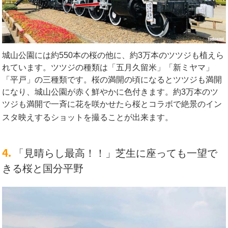
城山公園には約550本の桜の他に、約3万本のツツジも植えら
れています。ツツジの種類は「五月久留米」「新ミヤマ」
「平戸」の三種類です。桜の満開の頃になるとツツジも満開
になり、城山公園が赤く鮮やかに色付きます。約3万本のツ
ツジも満開で一斉に花を咲かせたら桜とコラボで絶景のイン
スタ映えするショットを撮ることが出来ます。
4.
「見晴らし最高！！」芝生に座っても一望で
きる桜と国分平野