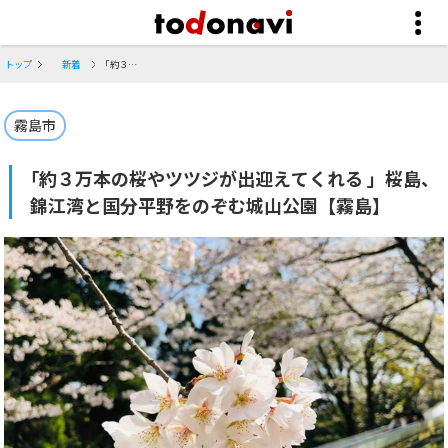
トップ
新着
｢約３万本の桜やツツジが出迎えてくれる 」桜島、錦江湾と国分平野をのぞむ城山公園【霧島】
霧島市
｢約３万本の桜やツツジが出迎えてくれる 」桜島、
錦江湾と国分平野をのぞむ城山公園【霧島】