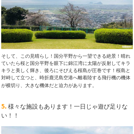
そして、この見晴らし！国分平野から一望できる絶景！晴れ
ていたら桜と国分平野を眼下に錦江湾に太陽が反射してキラ
キラと美しく輝き、後ろにそびえる桜島が圧巻です！桜島と
対峙して立つと、時折鹿児島空港へ離着陸する飛行機の機体
が横切り、大きな機体だと迫力があります。
5.
様々な施設もあります！一日じゃ遊び足りな
い！！