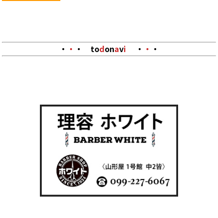
・
・
・
to
d
on
a
v
i
・
・
・