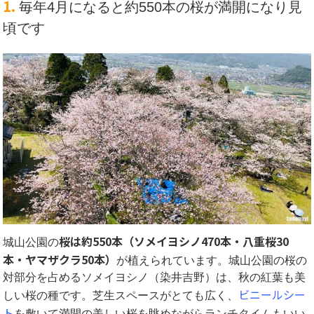
1.
毎年4月になると約550本の桜が満開になり見
頃です
桜は約550本（ソメイヨシノ470本・八重桜30
城山公園の
本・ヤマザクラ50本）
が植えられています。城山公園の桜の
対部分を占めるソメイヨシノ（染井吉野）は、秋の紅葉も美
ビニールシー
しい桜の種です。芝生スペースがとても広く、
ト
を敷いて満開の美しい桜を眺めながらランチタイムもいい