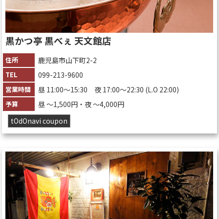
黒かつ亭 黒べぇ 天文館店
住所
鹿児島市山下町2-2
TEL
099-213-9600
営業時間
昼 11:00～15:30 夜 17:00～22:30 (L.O 22:00)
予算
昼 〜1,500円・夜 〜4,000円
tOdOnavi coupon