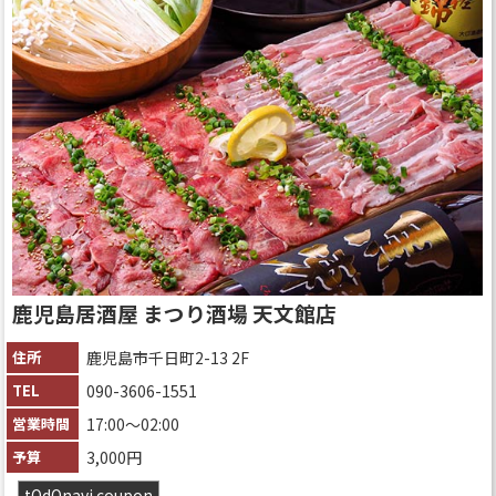
鹿児島居酒屋 まつり酒場 天文館店
住所
鹿児島市千日町2-13 2F
TEL
090-3606-1551
営業時間
17:00～02:00
予算
3,000円
tOdOnavi coupon