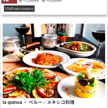
予算
昼 〜1,000円 夜 〜5,000円
tOdOnavi coupon
la quinua ・ ペルー／メキシコ料理