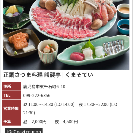
正調さつま料理 熊襲亭 | くまそてい
住所
鹿児島市東千石町6-10
TEL
099-222-6356
昼 11:00〜14:30 (L.O 14:00) 夜 17:30〜22:00 (L.O
営業時間
21:30)
予算
昼 2,000円 夜 4,500円
tOdOnavi coupon