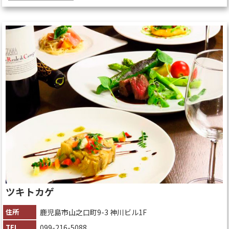
ツキトカゲ
住所
鹿児島市山之口町9-3 神川ビル1F
TEL
099-216-5088