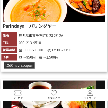
Parindaya パリンダヤー
住所
鹿児島市東千石町8-23 2F-2A
TEL
099-213-9518
営業時間
昼 11:00～16:00 夜 17:30～23:30
予算
昼 〜950円 夜 〜1,500円
tOdOnavi coupon
クーポン
お気に入り
マイページ