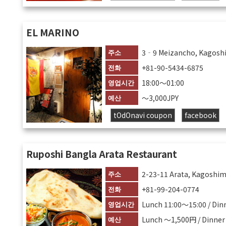
EL MARINO
주소
3‐9 Meizancho, Kagosh
전화
+81-90-5434-6875
영업시간
18:00〜01:00
예산
〜3,000JPY
tOdOnavi coupon
facebook
Ruposhi Bangla Arata Restaurant
주소
2-23-11 Arata, Kagoshim
전화
+81-99-204-0774
영업시간
Lunch 11:00～15:00 / Din
예산
Lunch 〜1,500円 / Dinne