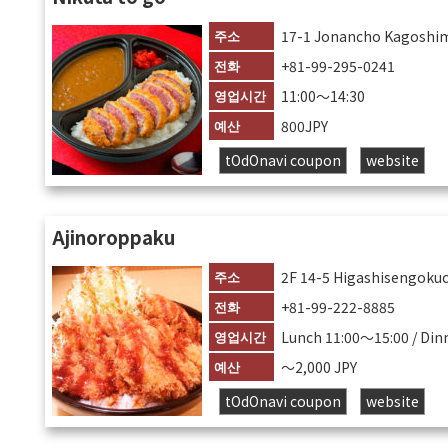
주소
17-1 Jonancho Kagoshi
전화
+81-99-295-0241
영업시간
11:00〜14:30
예산
800JPY
tOdOnavi coupon
website
Ajinoroppaku
주소
2F 14-5 Higashisengoku
전화
+81-99-222-8885
영업시간
Lunch 11:00～15:00 / Din
예산
〜2,000 JPY
tOdOnavi coupon
website