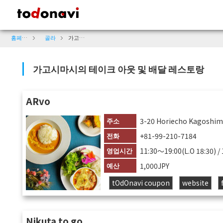
todonavi - 일본 문화 및 관광 정보 사이트
홈페이지
골라
가고시마시의 테이크 아웃 및 배달 레스토랑
가고시마시의 테이크 아웃 및 배달 레스토랑
ARvo
주소
3-20 Horiecho Kagoshim
전화
+81-99-210-7184
영업시간
11:30〜19:00(L.O 18:30) /
예산
1,000JPY
tOdOnavi coupon
website
Nikuta to go