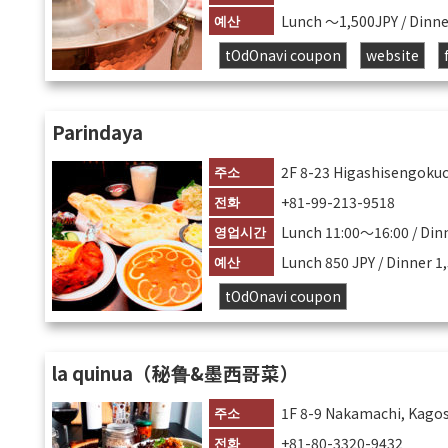
예산
Lunch 〜1,500JPY / Dinn
tOdOnavi coupon
website
Parindaya
주소
2F 8-23 Higashisengoku
전화
+81-99-213-9518
영업시간
Lunch 11:00～16:00 / Din
예산
Lunch 850 JPY / Dinner 1
tOdOnavi coupon
la quinua（秘鲁&墨西哥菜）
주소
1F 8-9 Nakamachi, Kago
전화
+81-80-3320-9432