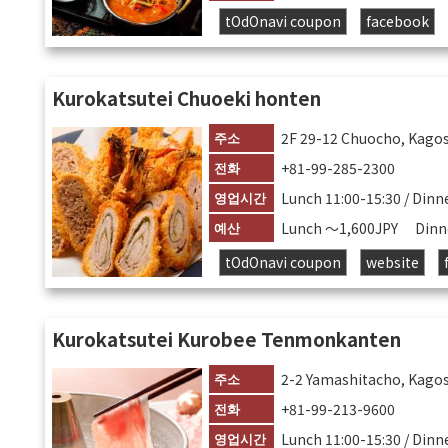
tOdOnavi coupon
facebook
Kurokatsutei Chuoeki honten
주소
2F 29-12 Chuocho, Kago
전화
+81-99-285-2300
영업시간
Lunch 11:00-15:30 / Dinne
예산
Lunch 〜1,600JPY Dinn
tOdOnavi coupon
website
Kurokatsutei Kurobee Tenmonkanten
주소
2-2 Yamashitacho, Kago
전화
+81-99-213-9600
영업시간
Lunch 11:00-15:30 / Dinne