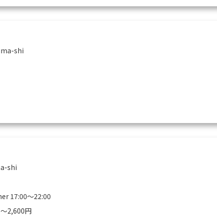
ima-shi
a-shi
ner 17:00～22:00
r 〜2,600円