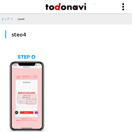
トップ
steo4
steo4