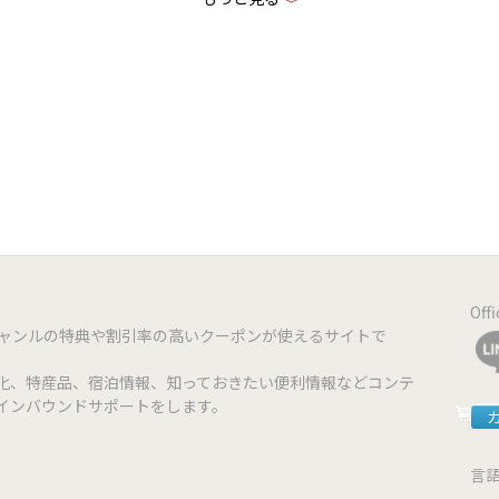
《
ww.aizik.net
Off
ジャンルの特典や割引率の高いクーポンが使えるサイトで
化、特産品、宿泊情報、知っておきたい便利情報などコンテ
インバウンドサポートをします。
言