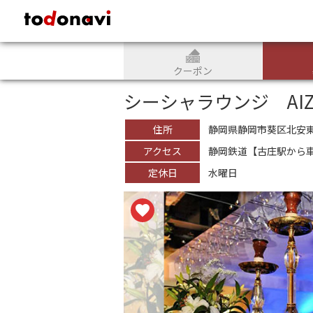
todonavi - 鹿児島のクーポンサイト、様々なジャンルのクーポンが見
クーポン
シーシャラウンジ AIZI
住所
静岡県静岡市葵区北安東4-
アクセス
静岡鉄道【古庄駅から車
定休日
水曜日