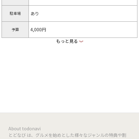
あり
駐車場
4,000円
予算
もっと見る
《
https://www.instagram.com/ecru_kagoshima
Instagram
利用不可
クレジット
PayPay | d払い | au PAY | メルペイ
QR決済
利用不可
電子マネー
※ 女性専用サロンです
特記事項
About todonavi
とどなび は、グルメを始めとした様々なジャンルの特典や割