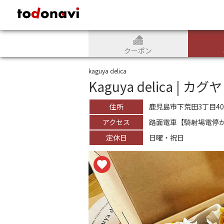
todonavi - 鹿児島のクーポンサイト、様々なジャンルのクーポンが見
クーポン
kaguya delica
Kaguya delica | カ
住所
鹿児島市下荒田3丁目40-
アクセス
路面電車【騎射場電停
定休日
日曜・祝日