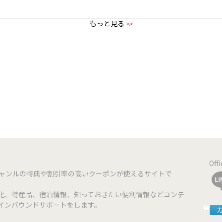
もっと見る
《
aguyadelica.owst.jp
www.facebook.com/kaguyadelica
www.instagram.com/kaguyadelica
ster Card | JCB | AMEX | Union Pay(銀聯) | UC | DC | NC | Diners
 d払い
 iD | Apple Pay
Off
ジャンルの特典や割引率の高いクーポンが使えるサイトで
化、特産品、宿泊情報、知っておきたい便利情報などコンテ
インバウンドサポートをします。