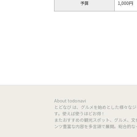
予算
1,000円
店舗HP
https://k
facebook
https://
Instagram
https://
クレジット
VISA | Ma
QR決済
PayPay |
電子マネー
QUICPay |
About todonavi
とどなび は、グルメを始めとした様々な
す。使えば使うほどお得！
またおすすめの観光スポット、グルメ、文
ンツ豊富な内容を多言語で展開。総合的な