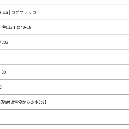
delica | カグヤ デリカ
荒田3丁目40-18
7802
:00
日
【騎射場電停から徒歩3分】