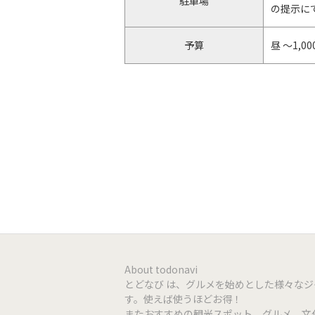
駐車場
の提示にて
予算
昼 ～1,0
Facebook
https://
Instagram
https://
クレジット
利用不可
QRコード決済
利用不可
電子マネー
利用不可
テーブル
About todonavi
席数
テーブル 
とどなび は、グルメを始めとした様々な
カウンタ
す。使えば使うほどお得！
またおすすめの観光スポット、グルメ、文