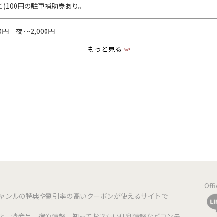
)100円の駐車補助券あり。
00円 夜 ～2,000円
もっと見る
《
www.facebook.com/ramenshinohara
www.instagram.com/ramenhouse_shinohara
 6席
Off
4席x2
ジャンルの特典や割引率の高いクーポンが使えるサイトで
ー 7席
化、特産品、宿泊情報、知っておきたい便利情報などコンテ