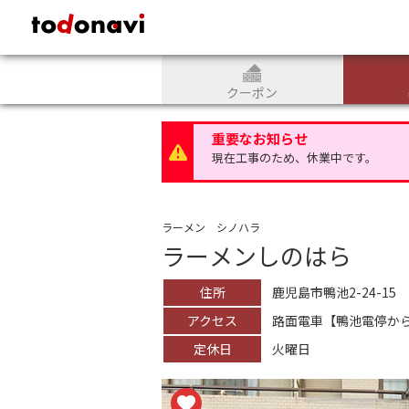
todonavi - 鹿児島のクーポンサイト、様々なジャンルのクーポンが見
クーポン
重要なお知らせ
現在工事のため、休業中です。
ラーメン シノハラ
ラーメンしのはら
住所
鹿児島市鴨池2-24-15
アクセス
路面電車【鴨池電停から
定休日
火曜日