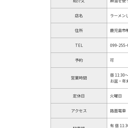
紹介文
麻油を使
店名
ラーメン
住所
鹿児島市鴨池
TEL
099-255-
予約
可
昼 11:30
営業時間
お盆・年
定休日
火曜日
アクセス
路面電車
有 昼 1