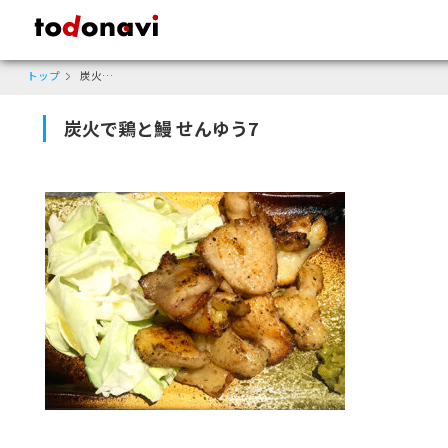
todonavi - 鹿児島のクーポンサイト、様々なジャンルのクーポンが見
トップ
炭火で鶏と鰻 せんゆう7
炭火で鶏と鰻 せんゆう7