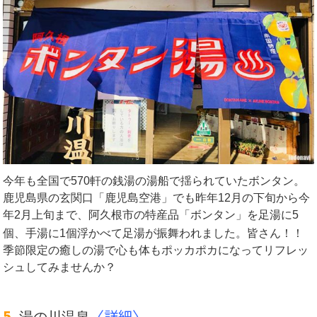
今年も全国で570軒の銭湯の湯船で揺られていたボンタン。
鹿児島県の玄関口「鹿児島空港」でも昨年12月の下旬から今
年2月上旬まで、阿久根市の特産品「ボンタン」を足湯に5
個、手湯に1個浮かべて足湯が振舞われました。
皆さん！！
季節限定の癒しの湯で心も体もポッカポカになってリフレッ
シュしてみませんか？
5.
〈詳細〉
湯の川温泉