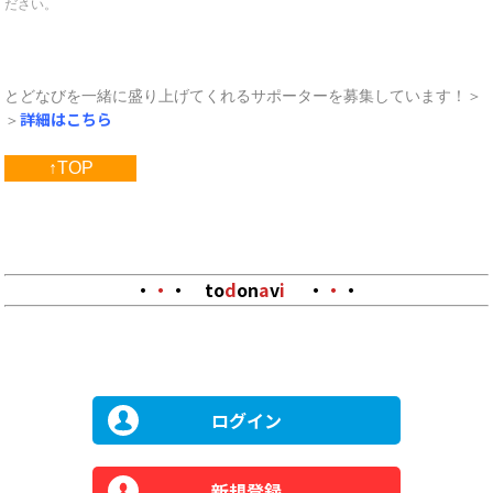
ださい。
とどなびを一緒に盛り上げてくれるサポーターを募集しています！＞
詳細はこちら
＞
↑TOP
・
・
・
to
d
on
a
v
i
・
・
・
ログイン
新規登録