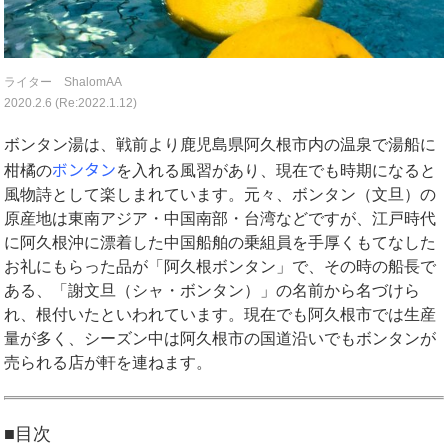
ライター ShalomAA
2020.2.6 (Re:2022.1.12)
ボンタン湯は、戦前より鹿児島県阿久根市内の温泉で湯船に
ボンタン
柑橘の
を入れる風習があり、現在でも時期になると
風物詩として楽しまれています。元々、ボンタン（文旦）の
原産地は東南アジア・中国南部・台湾などですが、江戸時代
に阿久根沖に漂着した中国船舶の乗組員を手厚くもてなした
お礼にもらった品が「阿久根ボンタン」で、その時の船長で
ある、「謝文旦（シャ・ボンタン）」の名前から名づけら
れ、根付いたといわれています。現在でも阿久根市では生産
量が多く、シーズン中は阿久根市の国道沿いでもボンタンが
売られる店が軒を連ねます。
■目次