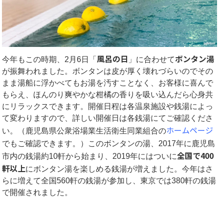
風呂の日
ボンタン湯
今年もこの時期、2月6日「
」に合わせて
が振舞われました。ボンタンは皮が厚く壊れづらいのでその
まま湯船に浮かべてもお湯を汚すことなく、お客様に喜んで
もらえ、ほんのり爽やかな柑橘の香りを吸い込んだら心身共
にリラックスできます。開催日程は各温泉施設や銭湯によっ
て変わりますので、詳しい開催日は各銭湯にてご確認くださ
ホームページ
い。（鹿児島県公衆浴場業生活衛生同業組合の
でもご確認できます。）
このボンタンの湯、2017年に鹿児島
全国で400
市内の銭湯約10軒から始まり、2019年にはついに
軒以上
にボンタン湯を楽しめる銭湯が増えました。今年はさ
らに増えて全国560軒の銭湯が参加し、東京では380軒の銭湯
で開催されました。