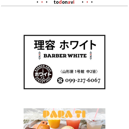
・
・
・
to
d
on
a
v
i
・
・
・