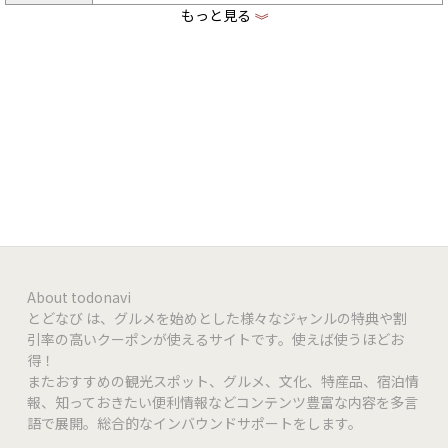
もっと見る
《
http://moridojo.jp
店舗HP
ー
クレジット
QRコード決
ー
済
ー
電子マネー
About todonavi
とどなび は、グルメを始めとした様々なジャンルの特典や割
引率の高いクーポンが使えるサイトです。使えば使うほどお
得！
またおすすめの観光スポット、グルメ、文化、特産品、宿泊情
報、知っておきたい便利情報などコンテンツ豊富な内容を多言
語で展開。総合的なインバウンドサポートをします。