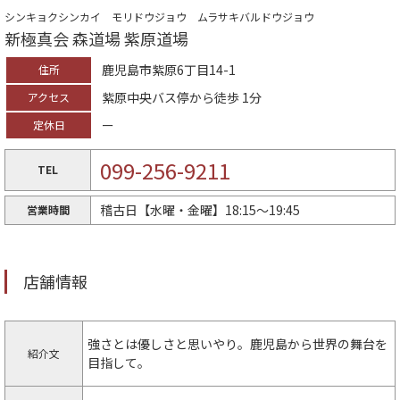
シンキョクシンカイ モリドウジョウ ムラサキバルドウジョウ
新極真会 森道場 紫原道場
鹿児島市紫原6丁目14-1
住所
紫原中央バス停から徒歩 1分
アクセス
ー
定休日
099-256-9211
TEL
稽古日【水曜・金曜】18:15～19:45
営業時間
店舗情報
強さとは優しさと思いやり。鹿児島から世界の舞台を
紹介文
目指して。