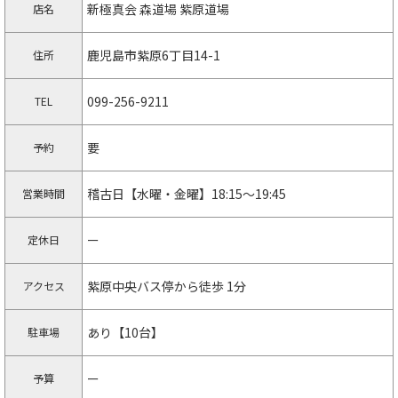
新極真会 森道場 紫原道場
店名
鹿児島市紫原6丁目14-1
住所
099-256-9211
TEL
要
予約
稽古日【水曜・金曜】18:15～19:45
営業時間
ー
定休日
紫原中央バス停から徒歩 1分
アクセス
あり【10台】
駐車場
ー
予算