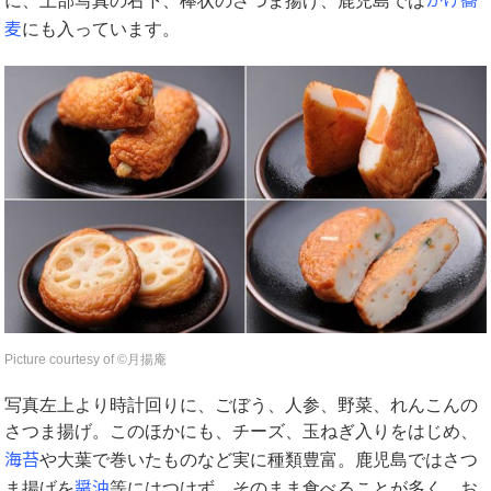
に、上部写真の右下、棒状のさつま揚げ、鹿児島では
麦
にも入っています。
Picture courtesy of ©︎月揚庵
写真左上より時計回りに、ごぼう、人参、野菜、れんこんの
さつま揚げ。このほかにも、チーズ、玉ねぎ入りをはじめ、
海苔
や大葉で巻いたものなど実に種類豊富。
鹿児島ではさつ
醤油
ま揚げを
等にはつけず、そのまま食べることが多く、お