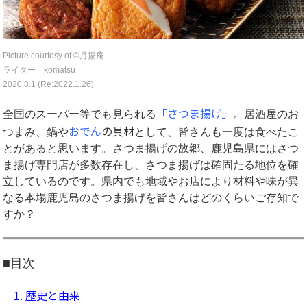
Picture courtesy of ©︎月揚庵
ライター komatsu
2020.8.1 (Re:2022.1.26)
「さつま揚げ」
全国のスーパー等でも見られる
。居酒屋のお
おでん
の具材
つまみ、鍋や
として、皆さんも一度は食べたこ
とがあると思います。さつま揚げの故郷、鹿児島県にはさつ
ま揚げ専門店が多数存在し、さつま揚げは確固たる地位を確
立しているのです。県内でも地域やお店により材料や味が異
なる本場鹿児島のさつま揚げを皆さんはどのくらいご存知で
すか？
■目次
1. 歴史と由来