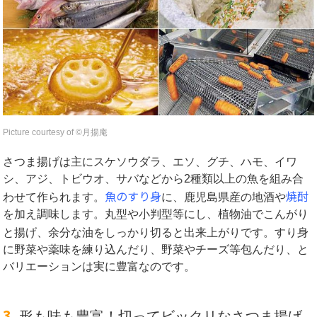
Picture courtesy of ©︎月揚庵
さつま揚げは主にスケソウダラ、エソ、グチ、ハモ、イワ
シ、アジ、トビウオ、サバなどから2種類以上の魚を組み合
魚のすり身
焼酎
わせて作られます。
に、鹿児島県産の地酒や
を加え調味します。丸型や小判型等にし、植物油でこんがり
と揚げ、余分な油をしっかり切ると出来上がりです。
すり身
に野菜や薬味を練り込んだり、野菜やチーズ等包んだり、と
バリエーションは実に豊富なのです。
3.
形も味も豊富！切ってビックリなさつま揚げ