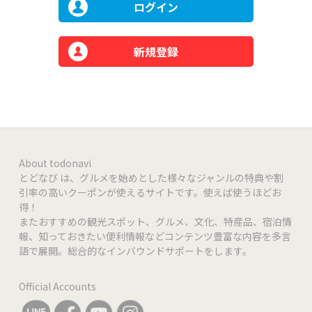
ログイン
新規登録
About todonavi
とどなび は、グルメを始めとした様々なジャンルの特典や割
引率の高いクーポンが使えるサイトです。使えば使うほどお
得！
またおすすめの観光スポット、グルメ、文化、特産品、宿泊情
報、知っておきたい便利情報などコンテンツ豊富な内容を多言
語で展開。総合的なインバウンドサポートをします。
Official Accounts