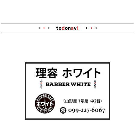
・
・
・
to
d
on
a
v
i
・
・
・