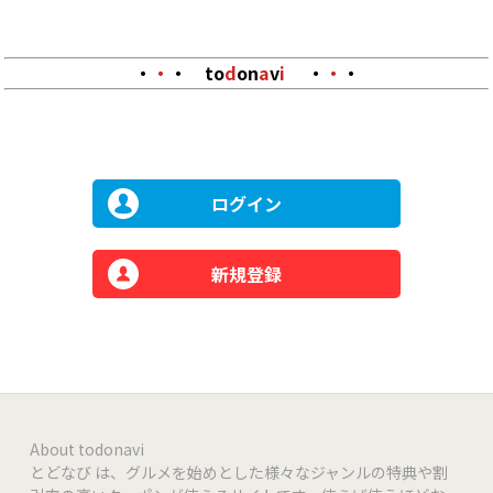
・
・
・
to
d
on
a
v
i
・
・
・
ログイン
新規登録
About todonavi
とどなび は、グルメを始めとした様々なジャンルの特典や割