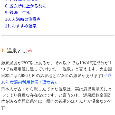
8. 脱衣所に上がる前に
9. 銭湯＝牛乳
10. 入浴時の注意点
11. おすすめ温泉
1.
♨︎
温泉とは
源泉温度が25℃以上あるか、それ以下でも19の特定成分が１
つでも規定値に達していれば、「温泉」と言えます。火山国
平成
日本には2,986カ所の温泉地と27,261の源泉があります(
30年度温泉利用状況 / 環境省
)。
日本人が古くから親しんできた温泉は、実は鹿児島県民にと
ってより身近な存在なのです。と言うのも、源泉総数全国2
位を誇る鹿児島県では、県内の銭湯のほとんどが温泉なので
す。