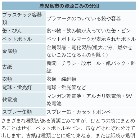
鹿児島市の資源ごみの分別
プラスチック容器
プラマークのついている袋や容器
類
缶・びん
食べ物・飲み物が入っていた缶・ビン
ペットボトル
ペットボトルマークが表示されたボトル
金属製品・電化製品(粗大ごみ、燃やせ
金属類
ないごみになるものを除く)
新聞・チラシ・段ボール・紙パック・雑
古紙
誌
衣類
衣類・繊維類
電球・蛍光灯
電球・蛍光管など
マンガン乾電池・アルカリ乾電池・9V
乾電池
乾電池
スプレー缶類
スプレー缶・カセットボンベ
さまざまな種類がある資源ごみですが、ひとつの袋にまとめ
ることはせず、ペットボトルやビン、缶などそれぞれ分けて
出します。古紙は種類ごとに紐で束ねる、または紙袋か透明