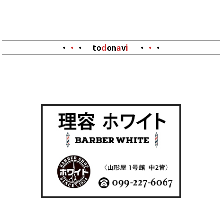
・
・
・
to
d
on
a
v
i
・
・
・