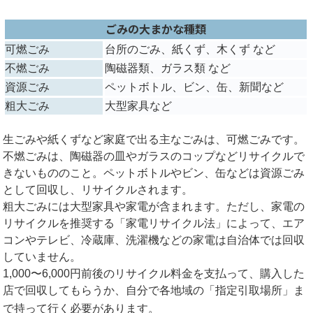
ごみの大まかな種類
可燃ごみ
台所のごみ、紙くず、木くず など
不燃ごみ
陶磁器類、ガラス類 など
資源ごみ
ペットボトル、ビン、缶、新聞など
粗大ごみ
大型家具など
生ごみや紙くずなど家庭で出る主なごみは、可燃ごみです。
不燃ごみは、陶磁器の皿やガラスのコップなどリサイクルで
きないもののこと。ペットボトルやビン、缶などは資源ごみ
として回収し、リサイクルされます。
粗大ごみには大型家具や家電が含まれます。ただし、家電の
リサイクルを推奨する「家電リサイクル法」によって、エア
コンやテレビ、冷蔵庫、洗濯機などの家電は自治体では回収
していません。
1,000〜6,000円前後のリサイクル料金を支払って、購入した
店で回収してもらうか、自分で各地域の「指定引取場所」ま
で持って行く必要があります。