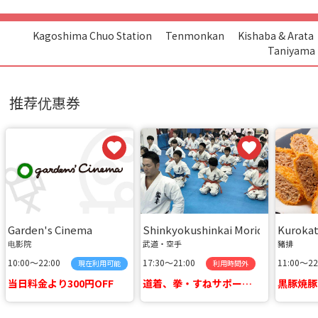
Kagoshima Chuo Station
Tenmonkan
Kishaba & Arata
Taniyama
推荐优惠券
Garden's Cinema
Shinkyokushinkai Moridojo Murasa
Kurokat
电影院
武道・空手
豬排
10:00〜22:00
17:30〜21:00
11:00〜2
現在利用可能
利用時間外
当日料金より300円OFF
道着、拳・すねサポーターをプレゼント
黒豚焼豚