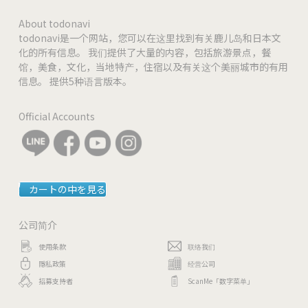
About todonavi
todonavi是一个网站，您可以在这里找到有关鹿儿岛和日本文
化的所有信息。 我们提供了大量的内容，包括旅游景点，餐
馆，美食，文化，当地特产，住宿以及有关这个美丽城市的有用
信息。 提供5种语言版本。
Official Accounts
カートの中を見る
公司简介
使用条款
联络我们
隱私政策
经营公司
招募支持者
ScanMe「数字菜单」